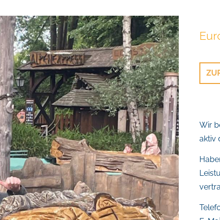
Eur
ZU
Wir b
aktiv
Haben
Leist
vertr
Telefo