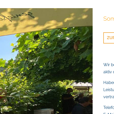
Som
ZU
Wir b
aktiv
Haben
Leist
vertr
Telefo