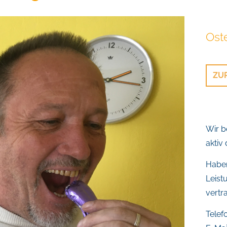
Ost
ZU
Wir b
aktiv
Haben
Leist
vertr
Telefo